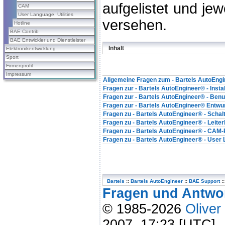
aufgelistet und je
CAM
User Language, Utilities
versehen.
Hotline
BAE Contrib
BAE Entwickler und Dienstleister
Inhalt
Elektronikentwicklung
Sport
Firmenprofil
Impressum
Allgemeine Fragen zum - Bartels AutoEng
Fragen zur - Bartels AutoEngineer® - Instal
Fragen zur - Bartels AutoEngineer® - Ben
Fragen zur - Bartels AutoEngineer® Entwur
Fragen zu - Bartels AutoEngineer® - Scha
Fragen zu - Bartels AutoEngineer® - Leite
Fragen zu - Bartels AutoEngineer® - CAM
Fragen zu - Bartels AutoEngineer® - User L
Bartels
::
Bartels AutoEngineer
::
BAE Support
::
Fragen und Antwor
© 1985-2026
Oliver
2007, 17:23 [UTC]