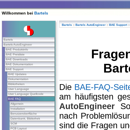
Willkommen bei
Bartels
Bartels
::
Bartels AutoEngineer
::
BAE Support
::
Bartels
Bartels AutoEngineer
Frage
BAE Produktinfo
BAE Preisliste
BAE Downloads
Bart
BAE Dokumentation
BAE Support
BAE Updates
Dokumentation
Bibliotheken
Die
BAE-FAQ-Seit
User Language
am häufigsten ges
User Language Quellcode
BAE FAQ
AutoEngineer
Sof
Allgemein
Installation
nach Problemlösun
Benutzeroberfläche
Datenbank, Bibliothek
sind die Fragen un
SCM
PCB Layout