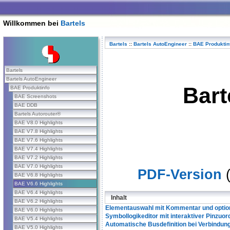
Willkommen bei
Bartels
Bartels
::
Bartels AutoEngineer
::
BAE Produktin
Bartels
Bartels AutoEngineer
Bart
BAE Produktinfo
BAE Screenshots
BAE DDB
Bartels Autorouter®
BAE V8.0 Highlights
BAE V7.8 Highlights
BAE V7.6 Highlights
BAE V7.4 Highlights
BAE V7.2 Highlights
BAE V7.0 Highlights
PDF-Version
(
BAE V6.8 Highlights
BAE V6.6 Highlights
BAE V6.4 Highlights
Inhalt
BAE V6.2 Highlights
Elementauswahl mit Kommentar und optio
BAE V6.0 Highlights
Symbollogikeditor mit interaktiver Pinzuo
BAE V5.4 Highlights
Automatische Busdefinition bei Verbindu
BAE V5.0 Highlights