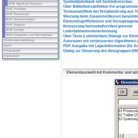
Symboldatenbank mit Symbolvorschau
BAE HighEnd Features
Über Bibliotheksdefinition frei program
BAE Preisliste
Textauswahlliste bei Textplatzierung aus T
BAE Downloads
Warnung beim Zusammenfassen benannter
BAE Dokumentation
Elementzugriffshistorie und Vorzugslagena
BAE Support
Bemassung horizontal/vertikal getrennt
BAE Contrib
Leiterbahnantennenerkennung
BAE Entwickler und Dienstleister
Über Taste p aktivierbare Dialoge zur Ele
Elektronikentwicklung
Autorouter mit verbesserten Algorithmen
Sport
PDF-Ausgabe mit Lageninformation (für A
Dialog zur Steuerung des Netzgruppen-D
Firmenprofil
Impressum
Elementauswahl mit Kommentar und opt